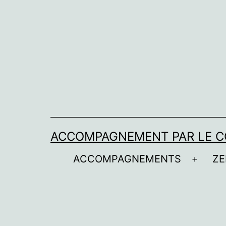
Aller
au
contenu
ACCOMPAGNEMENT PAR LE C
ACCOMPAGNEMENTS
ZE
Ouvrir
le
menu