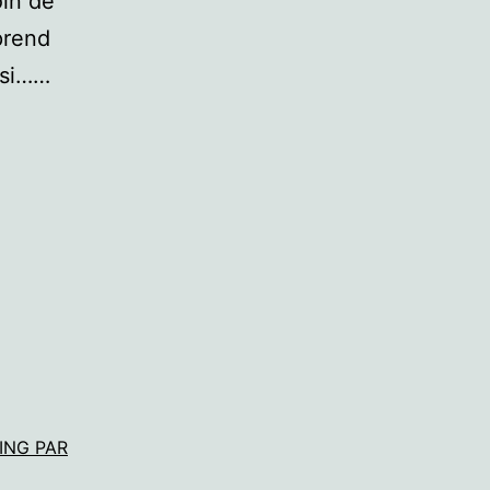
oin de
eprend
 si……
ING PAR