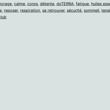
ncrage
,
calme
,
corps
,
détente
,
doTERRA
,
fatigue
,
huiles ess
e
,
reposer
,
respiration
,
se retrouver
,
sécurité
,
sommeil
,
tens
club