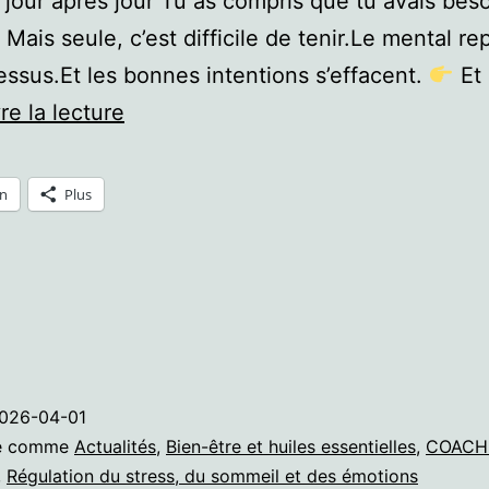
 jour après jour Tu as compris que tu avais bes
 Mais seule, c’est difficile de tenir.Le mental r
dessus.Et les bonnes intentions s’effacent.
Et
5
re la lecture
jours
pour
In
Plus
te
retrouver
026-04-01
sé comme
Actualités
,
Bien-être et huiles essentielles
,
COACH
,
Régulation du stress, du sommeil et des émotions