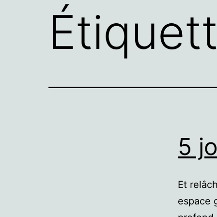
Étiquet
5 j
Et relâc
espace g