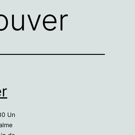
rouver
er
h30 Un
calme