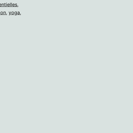
entielles
,
ion
,
yoga
,