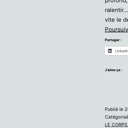
profond,
ralentir…
vite le 
Poursuiv
Partager :
Linked
J’aime ça :
Publié le
2
Catégori
LE CORPS