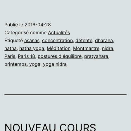
Publié le
2016-04-28
Catégorisé comme
Actualités
Étiqueté
asanas
,
concentration
,
détente
,
dharana
,
hatha
,
hatha yoga
,
Méditation
,
Montmartre
,
nidra
,
Paris
,
Paris 18
,
postures d'équilibre
,
pratyahara
,
printemps
,
yoga
,
yoga nidra
NOUVEAU COURS