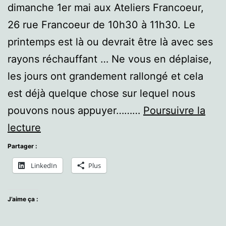
dimanche 1er mai aux Ateliers Francoeur,
26 rue Francoeur de 10h30 à 11h30. Le
printemps est là ou devrait être là avec ses
rayons réchauffant … Ne vous en déplaise,
les jours ont grandement rallongé et cela
est déjà quelque chose sur lequel nous
pouvons nous appuyer………
Poursuivre la
Atelier
lecture
de
Partager :
mai
LinkedIn
Plus
:
l’équilibre
J’aime ça :