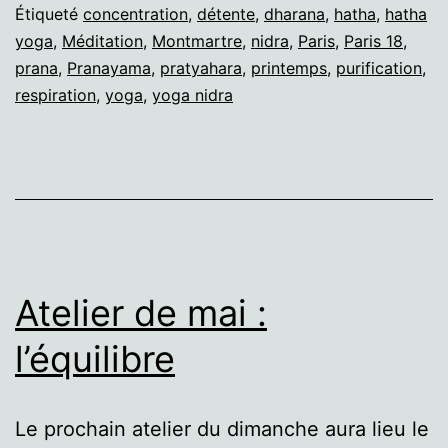
Étiqueté
concentration
,
détente
,
dharana
,
hatha
,
hatha
yoga
,
Méditation
,
Montmartre
,
nidra
,
Paris
,
Paris 18
,
prana
,
Pranayama
,
pratyahara
,
printemps
,
purification
,
respiration
,
yoga
,
yoga nidra
Atelier de mai :
l’équilibre
Le prochain atelier du dimanche aura lieu le