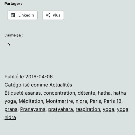
COURS
Partager :
MERCREDI
LinkedIn
Plus
:
HATHA
J’aime ça :
et
Chargement…
NIDRA
Publié le
2016-04-06
Catégorisé comme
Actualités
Étiqueté
asanas
,
concentration
,
détente
,
hatha
,
hatha
yoga
,
Méditation
,
Montmartre
,
nidra
,
Paris
,
Paris 18
,
prana
,
Pranayama
,
pratyahara
,
respiration
,
yoga
,
yoga
nidra