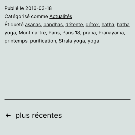
Publié le
2016-03-18
Catégorisé comme
Actualités
Étiqueté
asanas
,
bandhas
,
détente
,
détox
,
hatha
,
hatha
yoga
,
Montmartre
,
Paris
,
Paris 18
,
prana
,
Pranayama
,
printemps
,
purification
,
Strala yoga
,
yoga
Pagination
plus récentes
des