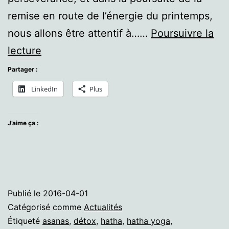
remise en route de l’énergie du printemps,
nous allons être attentif à……
Poursuivre la
Atelier
lecture
d’avril
Partager :
:
LinkedIn
Plus
se
relier,
J’aime ça :
la
verticalité
Publié le
2016-04-01
Catégorisé comme
Actualités
Étiqueté
asanas
,
détox
,
hatha
,
hatha yoga
,