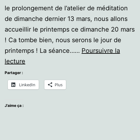
le prolongement de l’atelier de méditation
de dimanche dernier 13 mars, nous allons
accueillir le printemps ce dimanche 20 mars
! Ca tombe bien, nous serons le jour de
printemps ! La séance……
Poursuivre la
Atelier
lecture
de
Partager :
mars
LinkedIn
Plus
:
croissance
J’aime ça :
et
nettoyage