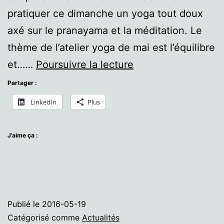
pratiquer ce dimanche un yoga tout doux
axé sur le pranayama et la méditation. Le
thème de l’atelier yoga de mai est l’équilibre
Atelier
et……
Poursuivre la lecture
yoga
Partager :
de
LinkedIn
Plus
mai
:
J’aime ça :
équilibre
2
Publié le
2016-05-19
Catégorisé comme
Actualités