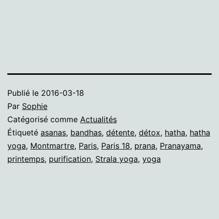
Publié le
2016-03-18
Par
Sophie
Catégorisé comme
Actualités
Étiqueté
asanas
,
bandhas
,
détente
,
détox
,
hatha
,
hatha
yoga
,
Montmartre
,
Paris
,
Paris 18
,
prana
,
Pranayama
,
printemps
,
purification
,
Strala yoga
,
yoga