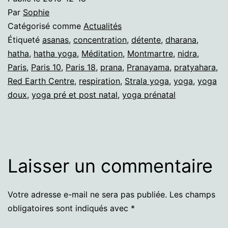
Par
Sophie
Catégorisé comme
Actualités
Étiqueté
asanas
,
concentration
,
détente
,
dharana
,
hatha
,
hatha yoga
,
Méditation
,
Montmartre
,
nidra
,
Paris
,
Paris 10
,
Paris 18
,
prana
,
Pranayama
,
pratyahara
,
Red Earth Centre
,
respiration
,
Strala yoga
,
yoga
,
yoga
doux
,
yoga pré et post natal
,
yoga prénatal
Laisser un commentaire
Votre adresse e-mail ne sera pas publiée.
Les champs
obligatoires sont indiqués avec
*