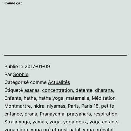
J’aime ça :
Publié le
2017-01-09
Par
Sophie
Catégorisé comme
Actualités
Étiqueté
asanas
,
concentration
,
détente
,
dharana
,
Enfants
,
hatha
,
hatha yoga
,
maternelle
,
Méditation
,
Montmartre
,
nidra
,
niyamas
,
Paris
,
Paris 18
,
petite
enfance
,
prana
,
Pranayama
,
pratyahara
,
respiration
,
Strala yoga
,
yamas
,
yoga
,
yoga doux
,
yoga enfants
,
yoga nidra
,
yoga pré et post natal
,
yoga prénatal