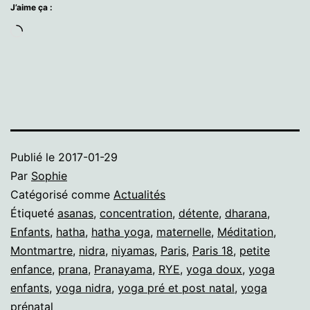
J’aime ça :
Chargement…
Publié le
2017-01-29
Par
Sophie
Catégorisé comme
Actualités
Étiqueté
asanas
,
concentration
,
détente
,
dharana
,
Enfants
,
hatha
,
hatha yoga
,
maternelle
,
Méditation
,
Montmartre
,
nidra
,
niyamas
,
Paris
,
Paris 18
,
petite
enfance
,
prana
,
Pranayama
,
RYE
,
yoga doux
,
yoga
enfants
,
yoga nidra
,
yoga pré et post natal
,
yoga
prénatal