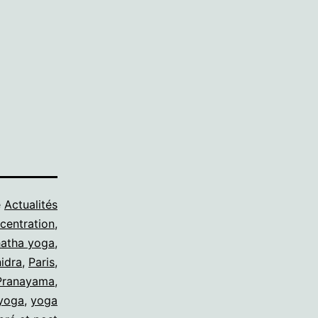
e
Actualités
centration
,
hatha yoga
,
nidra
,
Paris
,
Pranayama
,
yoga
,
yoga