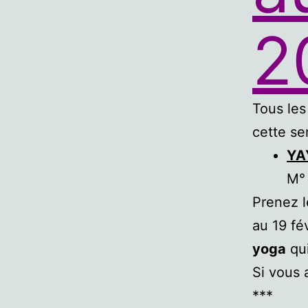
2
Tous les
cette se
YA
M°
Prenez l
au 19 fé
yoga
qu
Si vous 
***