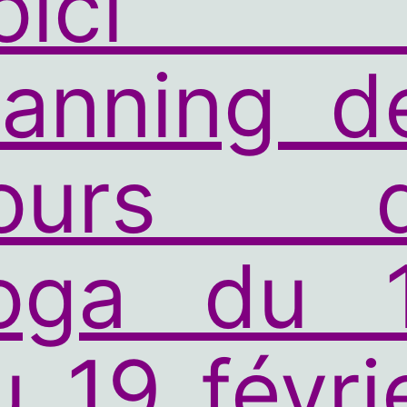
oici 
lanning d
ours 
oga du 
u 19 févri