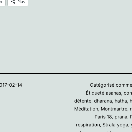
In
Plus
017-02-14
Catégorisé comm
e
Étiqueté
asanas
,
con
détente
,
dharana
,
hatha
,
Méditation
,
Montmartre
,
Paris 18
,
prana
,
respiration
,
Strala yoga
,