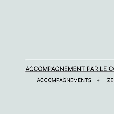
Aller
au
contenu
ACCOMPAGNEMENT PAR LE C
ACCOMPAGNEMENTS
ZE
Ouvrir
le
menu