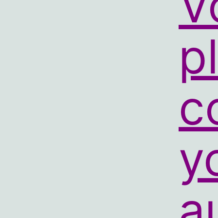
V
p
c
y
a