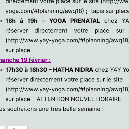
directement votre place sur le site (http://w
yoga.com/#!planning/awq18) ; tapis sur plac
18h à 19h –
YOGA PRENATAL
chez YA
réserver directement votre place sur 
(http://www.yay-yoga.com/#!planning/awq18)
sur place
manche 19
février
:
17h30 à 18h30 – HATHA NIDRA
chez YAY Yo
réserver directement votre place sur le site
(http://www.yay-yoga.com/#!planning/awq18)
sur place – ATTENTION NOUVEL HORAIRE
s souhaitons une très belle semaine !