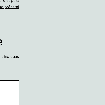
pré et post
ga prénatal
e
nt indiqués