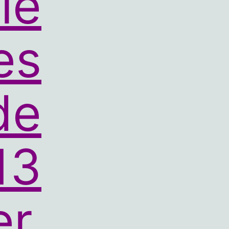
le
es
de
13
er