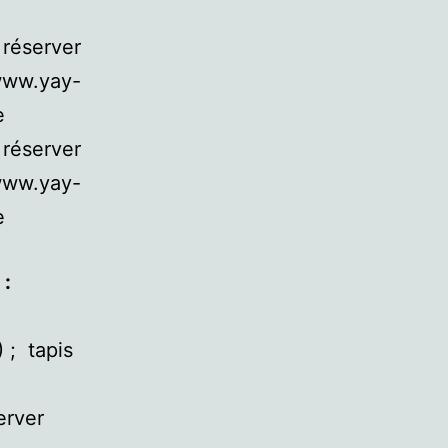
:
réserver
/www.yay-
e
réserver
/www.yay-
e
:
 ; tapis
erver