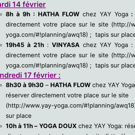
rdi 14 février
8h à 9h : HATHA FLOW
chez YAY Yoga
directement votre place sur le site (http:/
yoga.com/#!planning/awq18) ; tapis sur plac
19h45 à 21h
:
VINYASA
chez YAY Yoga : 
directement votre place sur le site (http:/
yoga.com/#!planning/awq18) ; tapis sur plac
ndredi 17
février
:
8h30 à 9h30
–
HATHA FLOW
chez YAY Yoga
réserver directement votre place sur le site
(http://www.yay-yoga.com/#!planning/awq18)
sur place
10h à 11h –
YOGA DOUX
chez YAY Yoga: rés