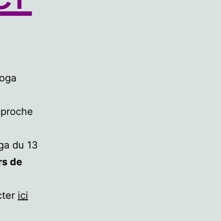
Yoga
 proche
ga du 13
rs de
cter
ici