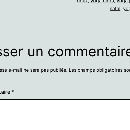
doux
,
yoga nidra
,
yoga 
natal
,
yo
sser un commentair
sse e-mail ne sera pas publiée.
Les champs obligatoires so
aire
*