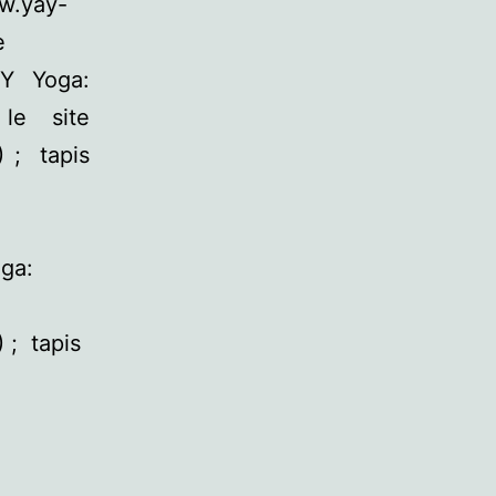
ww.yay-
e
Y Yoga:
le site
 ; tapis
ga:
 ; tapis