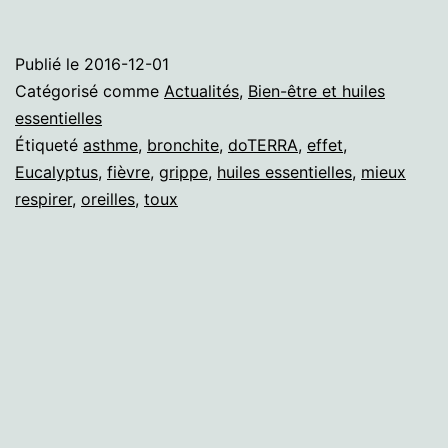
Publié le
2016-12-01
Catégorisé comme
Actualités
,
Bien-être et huiles
essentielles
Étiqueté
asthme
,
bronchite
,
doTERRA
,
effet
,
Eucalyptus
,
fièvre
,
grippe
,
huiles essentielles
,
mieux
respirer
,
oreilles
,
toux