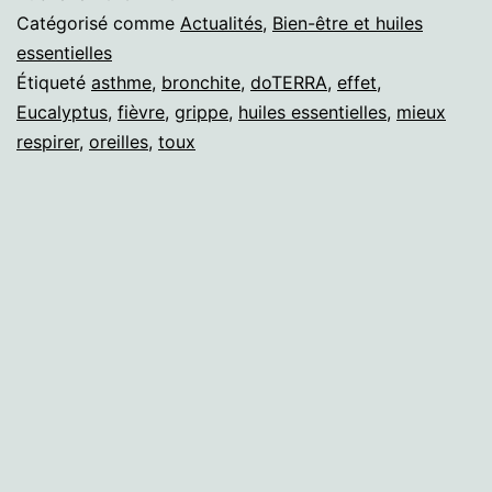
Catégorisé comme
Actualités
,
Bien-être et huiles
essentielles
Étiqueté
asthme
,
bronchite
,
doTERRA
,
effet
,
Eucalyptus
,
fièvre
,
grippe
,
huiles essentielles
,
mieux
respirer
,
oreilles
,
toux