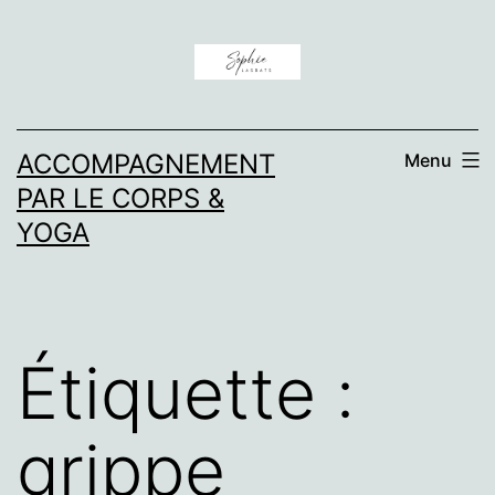
Aller
au
contenu
ACCOMPAGNEMENT
Menu
PAR LE CORPS &
YOGA
Étiquette :
grippe