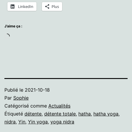
LinkedIn
Plus
J’aime ça :
Chargement…
Publié le
2021-10-18
Par
Sophie
Catégorisé comme
Actualités
Étiqueté
détente
,
détente totale
,
hatha
,
hatha yoga
,
nidra
,
Yin
,
Yin yoga
,
yoga nidra