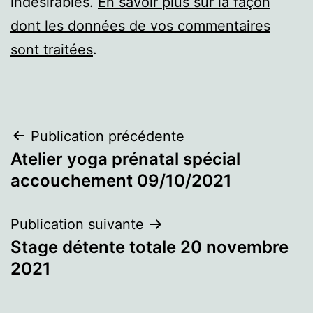
indésirables.
En savoir plus sur la façon
dont les données de vos commentaires
sont traitées
.
Navigation
Publication précédente
Atelier yoga prénatal spécial
de
accouchement 09/10/2021
l’article
Publication suivante
Stage détente totale 20 novembre
2021