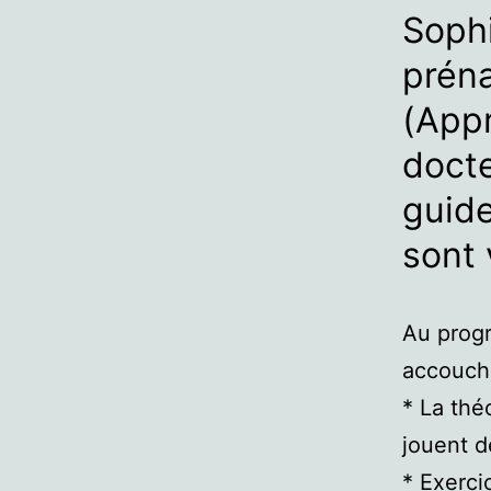
Sophi
prén
(App
doct
guide
sont 
Au progr
accouch
* La thé
jouent d
* Exerci