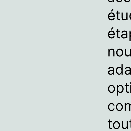
étu
éta
nou
ada
opt
com
tou