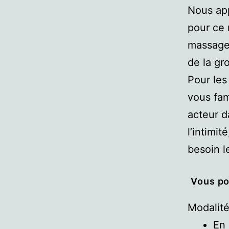
Nous app
pour ce 
massages
de la gr
Pour les
vous fam
acteur d
l’intimi
besoin le
Vous po
Modalité
En 