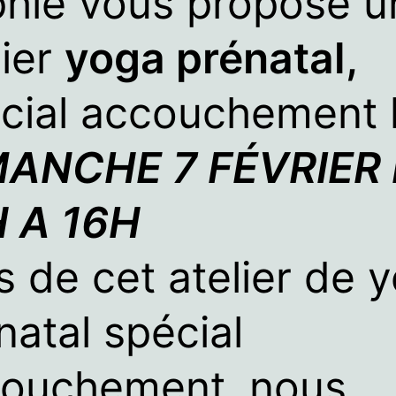
hie vous propose u
lier
yoga prénatal,
cial accouchement 
MANCHE 7 FÉVRIER
 A 16H
s de cet atelier de 
natal spécial
ouchement, nous