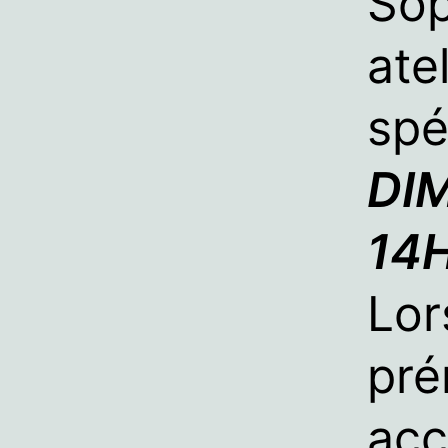
Sop
ate
spé
DI
14H
Lor
pré
acc