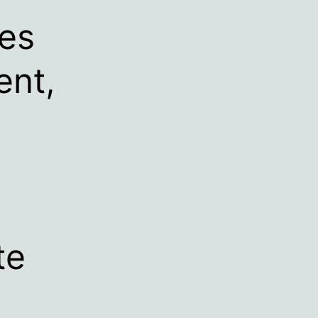
tes
ent,
te