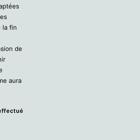
daptées
des
la fin
asion de
ir
e
mme aura
effectué