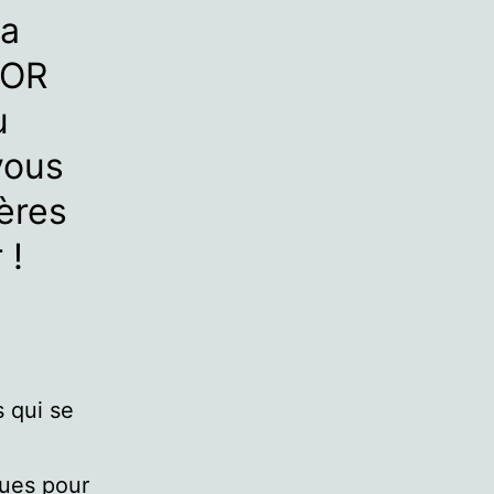
ga
POR
u
vous
ères
 !
 qui se
ques pour