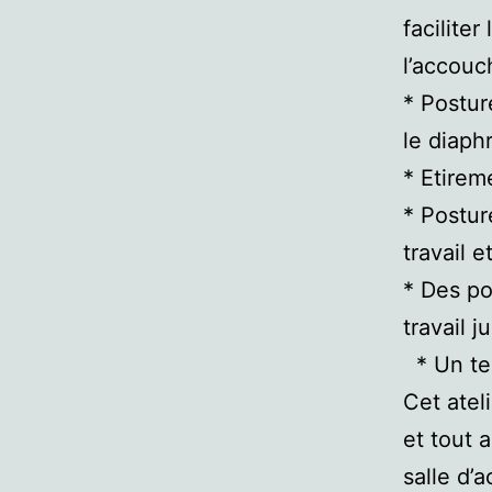
faciliter
l’accou
* Postur
le diaph
* Etirem
* Postur
travail 
* Des po
travail 
* Un te
Cet ateli
et tout 
salle d’