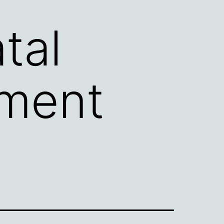
tal
ement