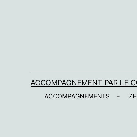
Aller
au
contenu
ACCOMPAGNEMENT PAR LE C
ACCOMPAGNEMENTS
ZE
Ouvrir
le
menu