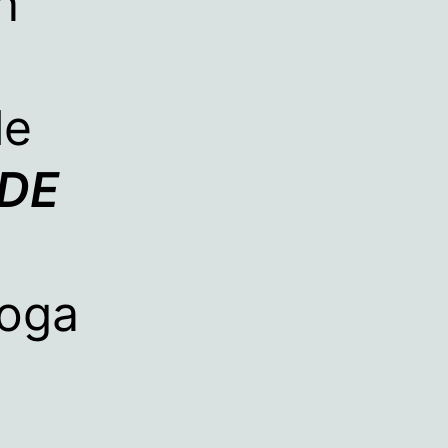
n
le
 DE
yoga