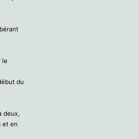
ibérant
 le
début du
 à deux,
s et en