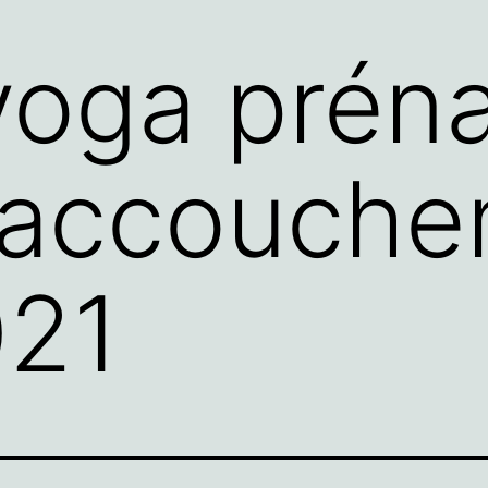
 yoga préna
l accouch
021