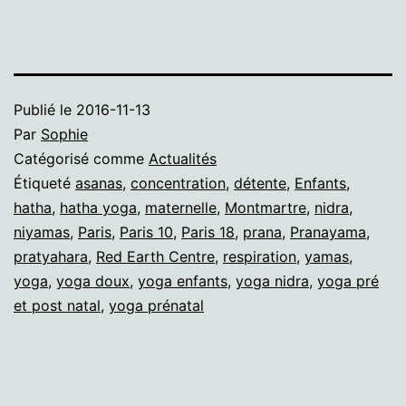
Publié le
2016-11-13
Par
Sophie
Catégorisé comme
Actualités
Étiqueté
asanas
,
concentration
,
détente
,
Enfants
,
hatha
,
hatha yoga
,
maternelle
,
Montmartre
,
nidra
,
niyamas
,
Paris
,
Paris 10
,
Paris 18
,
prana
,
Pranayama
,
pratyahara
,
Red Earth Centre
,
respiration
,
yamas
,
yoga
,
yoga doux
,
yoga enfants
,
yoga nidra
,
yoga pré
et post natal
,
yoga prénatal