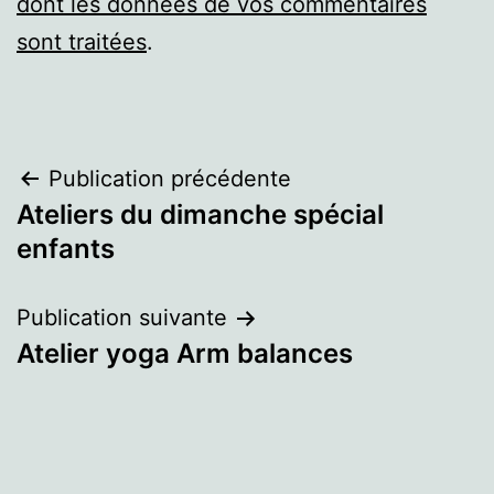
dont les données de vos commentaires
sont traitées
.
Navigation
Publication précédente
Ateliers du dimanche spécial
de
enfants
l’article
Publication suivante
Atelier yoga Arm balances