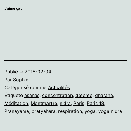
J’aime ça :
Publié le
2016-02-04
Par
Sophie
Catégorisé comme
Actualités
Étiqueté
asanas
,
concentration
,
détente
,
dharana
,
Méditation
,
Montmartre
,
nidra
,
Paris
,
Paris 18
,
Pranayama
,
pratyahara
,
respiration
,
yoga
,
yoga nidra