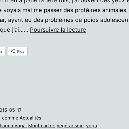
n m’en a parlé la 1ère fois, j’ai ouvert des yeux
e voyais mal me passer des protéines animales.
 car, ayant eu des problèmes de poids adolescent
Du
 que j’ai……
Poursuivre la lecture
végétarisme
In
Plus
015-05-17
sé comme
Actualités
harma yoga
,
Montmartre
,
végétarisme
,
yoga