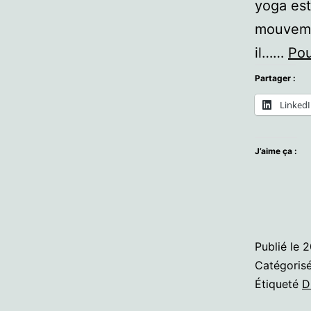
yoga est
mouvemen
il……
Pou
Partager :
Linked
J’aime ça :
Publié le
2
Catégori
Étiqueté
D