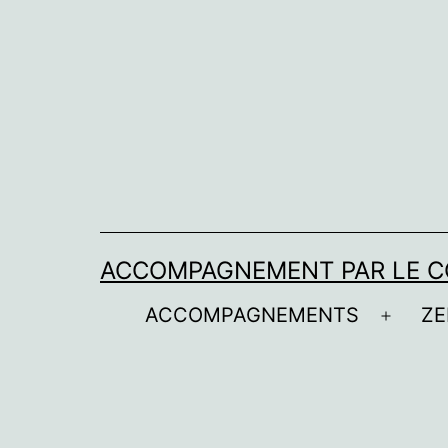
Aller
au
contenu
ACCOMPAGNEMENT PAR LE C
ACCOMPAGNEMENTS
ZE
Ouvrir
le
menu