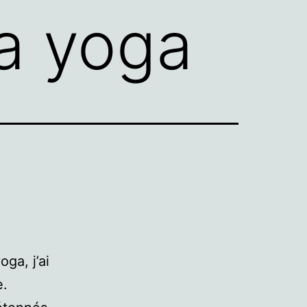
a yoga
ga, j’ai
e.