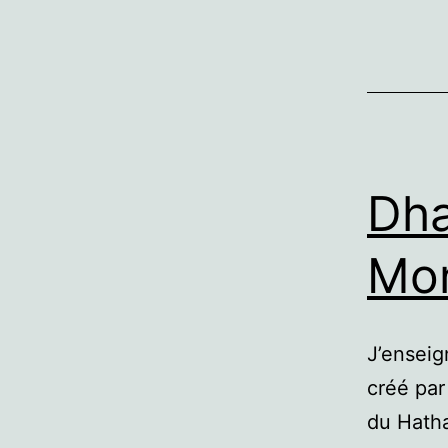
Dha
Mon
J’enseig
créé par
du Hatha