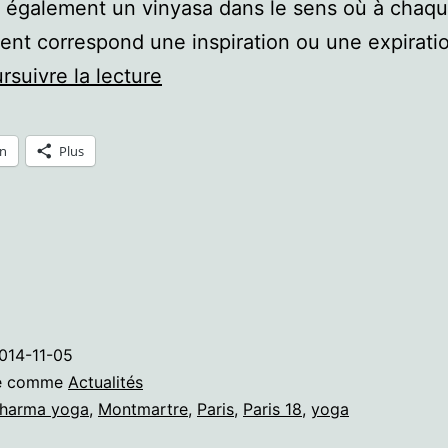
 également un vinyasa dans le sens où à chaq
t correspond une inspiration ou une expiratio
Dharma
rsuivre la lecture
yoga
à
In
Plus
Montmartre
014-11-05
sé comme
Actualités
harma yoga
,
Montmartre
,
Paris
,
Paris 18
,
yoga