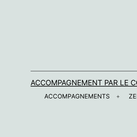
Aller
au
contenu
ACCOMPAGNEMENT PAR LE C
ACCOMPAGNEMENTS
ZE
Ouvrir
le
menu