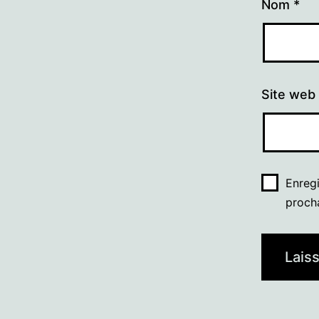
Nom
*
Site web
Enreg
proch