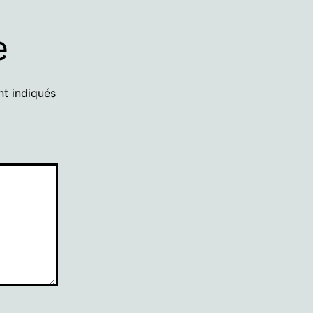
e
nt indiqués