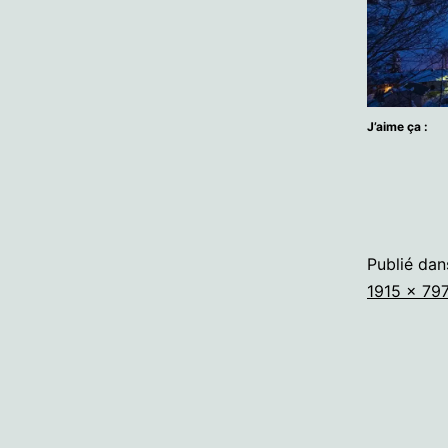
J’aime ça :
Publié da
Taille
1915 × 79
originale