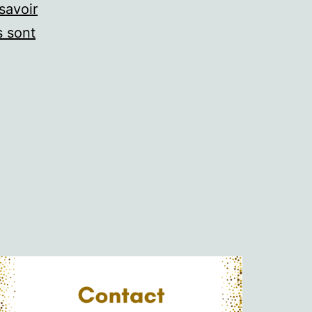
savoir
s sont