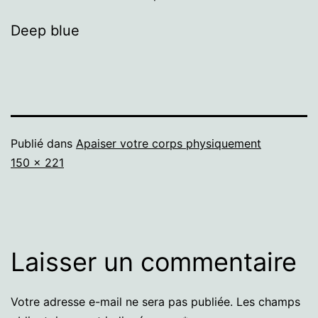
Deep blue
Publié dans
Apaiser votre corps physiquement
Taille
150 × 221
originale
Laisser un commentaire
Votre adresse e-mail ne sera pas publiée.
Les champs